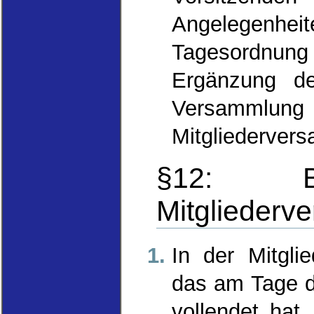
Angelegenh
Tagesordnung
Ergänzung de
Versammlung 
Mitgliederver
§12: Be
Mitgliederv
In der Mitgli
das am Tage d
vollendet hat,