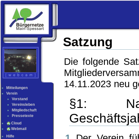
Satzung
Die folgende Sa
Mitgliederv
14.11.2023 neu g
Mitteilungen
Verein
§1: Na
Vorstand
Vereinsleben
Mitgliedschaft
Geschäftsja
Pressetexte
Cloud
Webmail
Der Verein f
Hilfe