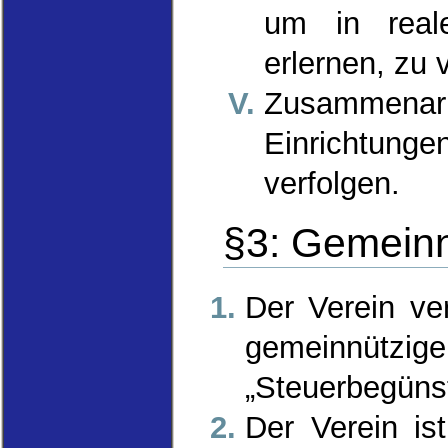
um in real
erlernen, zu
Zusammena
Einrichtunge
verfolgen.
§3: Gemeinn
Der Verein ver
gemeinnützig
„Steuerbegüns
Der Verein ist