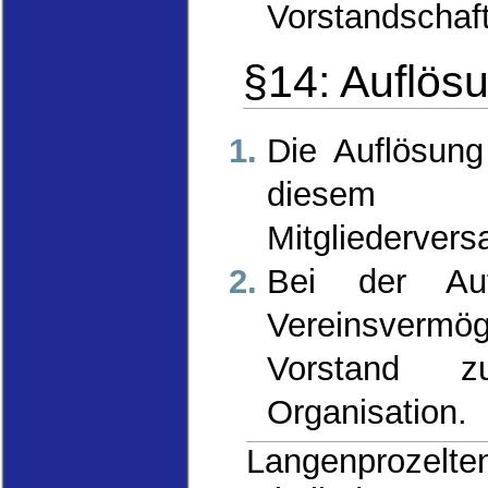
Vorstandschaf
§14: Auflös
Die Auflösung
diesem 
Mitgliederver
Bei der Auf
Vereinsverm
Vorstand z
Organisation.
Langenpro