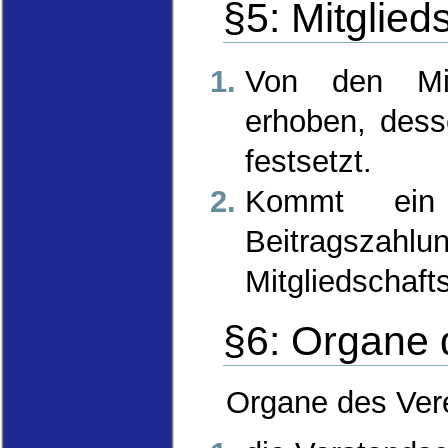
§5: Mitglied
Von den Mitg
erhoben, dess
festsetzt.
Kommt ein 
Beitragszahl
Mitgliedschaft
§6: Organe 
Organe des Vere