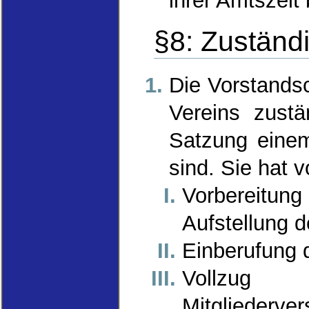
ihrer Amtszeit
§8: Zuständi
Die Vorstandsc
Vereins zustä
Satzung eine
sind. Sie hat 
Vorbereitun
Aufstellung 
Einberufung 
Vollzu
Mitgliederve