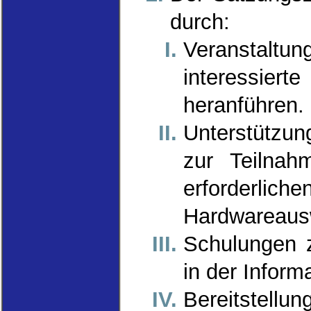
durch:
Veranstaltu
interessiert
heranführen.
Unterstützun
zur Teilnah
erforderli
Hardwareauswa
Schulungen 
in der Inform
Bereitstellun