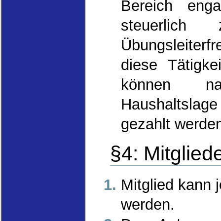
Bereich eng
steuerlich 
Übungsleiterf
diese Tätigk
können na
Haushaltsla
gezahlt werde
§4: Mitglied
Mitglied kann 
werden.