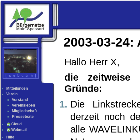
2003-03-24:
Hallo Herr X,
die zeitweise
Gründe:
Mitteilungen
Verein
Vorstand
Die Linkstreck
Vereinsleben
Mitgliedschaft
derzeit noch d
Pressetexte
Cloud
alle WAVELINKU
Webmail
Hilfe