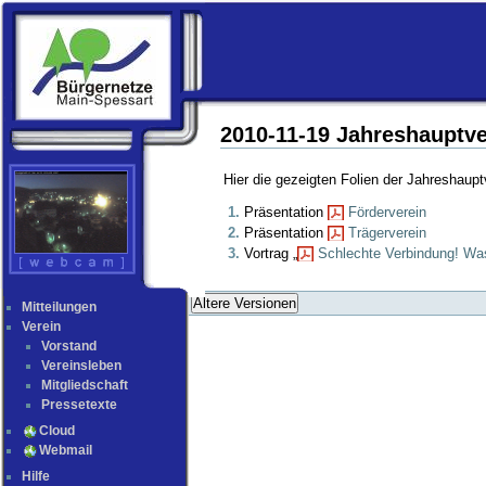
2010-11-19 Jahreshaupt
Hier die gezeigten Folien der Jahreshaup
Präsentation
Förderverein
Präsentation
Trägerverein
Vortrag „
Schlechte Verbindung! Wa
Ältere Versionen
Mitteilungen
Verein
Vorstand
Vereinsleben
Mitgliedschaft
Pressetexte
Cloud
Webmail
Hilfe