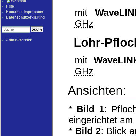
Webmail
Hilfe
mit
WaveLINK
Kontakt + Impressum
Datenschutzerklärung
GHz
Suche
Lohr-Pfloc
Admin-Bereich
mit
WaveLINK
GHz
Ansichten:
*
Bild 1
: Pflo
eingerichtet am
*
Bild 2
: Blick