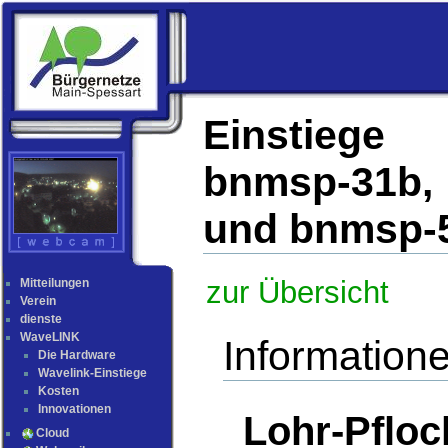
Einstieg
bnmsp-31b
und bnmsp-
zur Übersicht
Mitteilungen
Verein
dienste
WaveLINK
Informatione
Die Hardware
Wavelink-Einstiege
Kosten
Innovationen
Lohr-Pfloc
Cloud