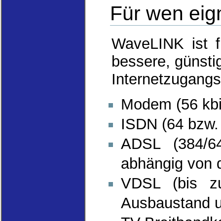
Für wen eig
WaveLINK ist fü
bessere, günstig
Internetzugangs
Modem (56 kbi
ISDN (64 bzw. 
ADSL (384/64
abhängig von d
VDSL (bis zu
Ausbaustand u