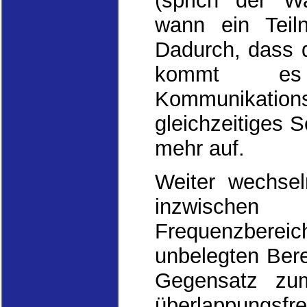
(sprich der Wa
wann ein Teil
Dadurch, dass q
kommt es
Kommunikation
gleichzeitiges 
mehr auf.
Weiter wechse
inzwischen
Frequenzberei
unbelegten Bere
Gegensatz zu
überlappungsfr