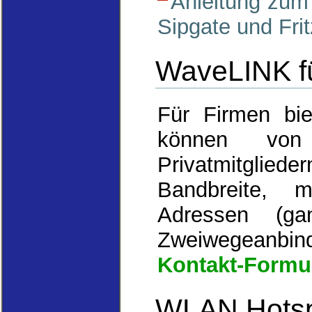
Anleitung zum 
Sipgate und Fri
WaveLINK f
Für Firmen bie
können vo
Privatmitgl
Bandbreite, m
Adressen (ga
Zweiwegeanbin
Kontakt-Formu
WLAN Hotsp