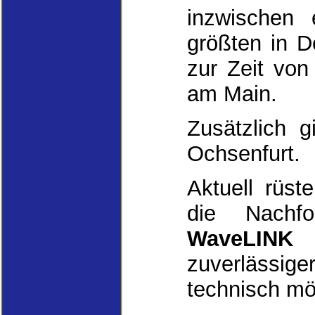
inzwischen
größten in D
zur Zeit vo
am Main.
Zusätzlich g
Ochsenfurt.
Aktuell rüst
die Nachf
WaveLINK 
zuverlässig
technisch mö