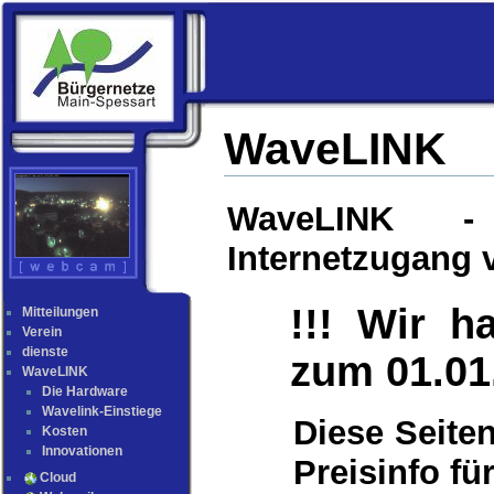
WaveLINK
WaveLINK -
Internetzugang 
!!! Wir 
Mitteilungen
Verein
dienste
zum 01.01.
WaveLINK
Die Hardware
Wavelink-Einstiege
Diese Seite
Kosten
Innovationen
Preisinfo fü
Cloud