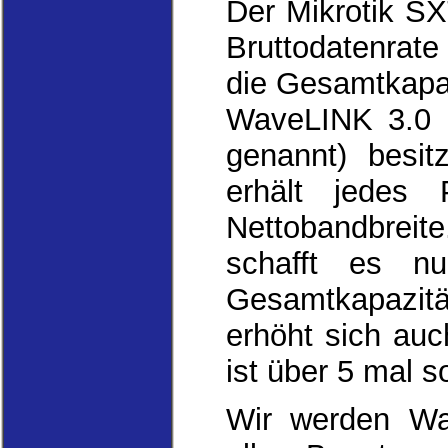
Der Mikrotik S
Bruttodatenrate 
die Gesamtkapaz
WaveLINK 3.0 B
genannt) besit
erhält jedes 
Nettobandbrei
schafft es n
Gesamtkapazit
erhöht sich auc
ist über 5 mal 
Wir werden Wa