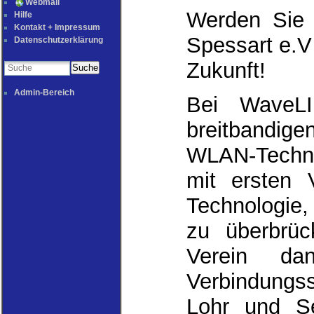
Webmail
Werden Si
Hilfe
Kontakt + Impressum
Spessart e.V
Datenschutzerklärung
Zukunft!
Suche
Admin-Bereich
Bei WaveL
breitbandig
WLAN-Techni
mit ersten 
Technologie
zu überbrüc
Verein da
Verbindungss
Lohr und Se